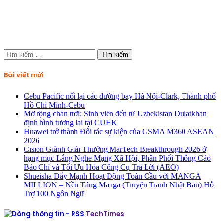
Tìm
kiếm
cho:
Bài viết mới
Cebu Pacific nối lại các đường bay Hà Nội-Clark, Thành phố
Hồ Chí Minh-Cebu
Mở rộng chân trời: Sinh viên đến từ Uzbekistan Dulatkhan
định hình tương lai tại CUHK
Huawei trở thành Đối tác sự kiện của GSMA M360 ASEAN
2026
Cision Giành Giải Thưởng MarTech Breakthrough 2026 ở
hạng mục Lắng Nghe Mạng Xã Hội, Phân Phối Thông Cáo
Báo Chí và Tối Ưu Hóa Công Cụ Trả Lời (AEO)
Shueisha Đẩy Mạnh Hoạt Động Toàn Cầu với MANGA
MILLION – Nền Tảng Manga (Truyện Tranh Nhật Bản) Hỗ
Trợ 100 Ngôn Ngữ
TechTimes