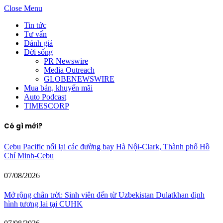
Close Menu
Tin tức
Tư vấn
Đánh giá
Đời sống
PR Newswire
Media Outreach
GLOBENEWSWIRE
Mua bán, khuyến mãi
Auto Podcast
TIMESCORP
Có gì mới?
Cebu Pacific nối lại các đường bay Hà Nội-Clark, Thành phố Hồ
Chí Minh-Cebu
07/08/2026
Mở rộng chân trời: Sinh viên đến từ Uzbekistan Dulatkhan định
hình tương lai tại CUHK