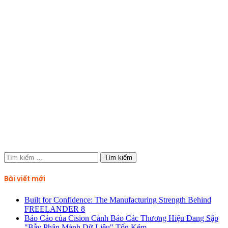
Tìm
kiếm
cho:
Bài viết mới
Built for Confidence: The Manufacturing Strength Behind
FREELANDER 8
Báo Cáo của Cision Cảnh Báo Các Thương Hiệu Đang Sập
"Bẫy Phân Mảnh Dữ Liệu" Tốn Kém