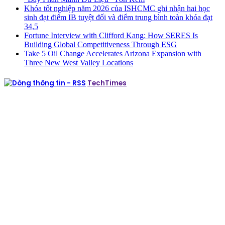
Khóa tốt nghiệp năm 2026 của ISHCMC ghi nhận hai học
sinh đạt điểm IB tuyệt đối và điểm trung bình toàn khóa đạt
34,5
Fortune Interview with Clifford Kang: How SERES Is
Building Global Competitiveness Through ESG
Take 5 Oil Change Accelerates Arizona Expansion with
Three New West Valley Locations
TechTimes