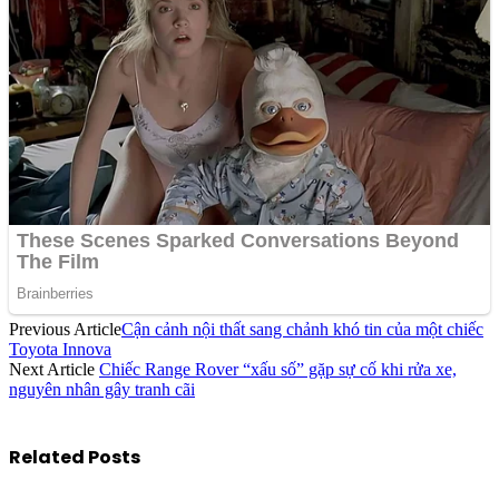
Previous Article
Cận cảnh nội thất sang chảnh khó tin của một chiếc
Toyota Innova
Next Article
Chiếc Range Rover “xấu số” gặp sự cố khi rửa xe,
nguyên nhân gây tranh cãi
Related
Posts