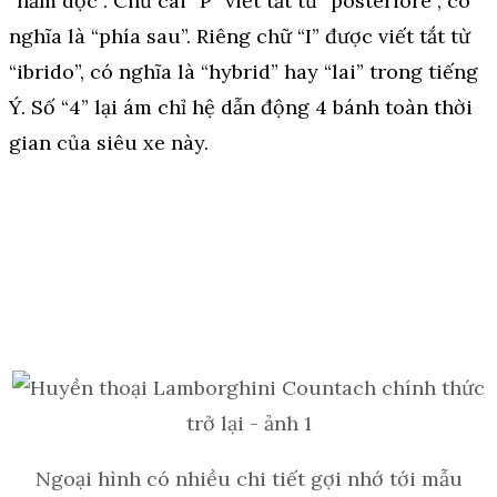
“nằm dọc”. Chữ cái “P” viết tắt từ “posteriore”, có
nghĩa là “phía sau”. Riêng chữ “I” được viết tắt từ
“ibrido”, có nghĩa là “hybrid” hay “lai” trong tiếng
Ý. Số “4” lại ám chỉ hệ dẫn động 4 bánh toàn thời
gian của siêu xe này.
Ngoại hình có nhiều chi tiết gợi nhớ tới mẫu