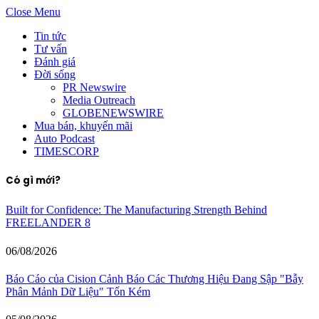
Close Menu
Tin tức
Tư vấn
Đánh giá
Đời sống
PR Newswire
Media Outreach
GLOBENEWSWIRE
Mua bán, khuyến mãi
Auto Podcast
TIMESCORP
Có gì mới?
Built for Confidence: The Manufacturing Strength Behind
FREELANDER 8
06/08/2026
Báo Cáo của Cision Cảnh Báo Các Thương Hiệu Đang Sập "Bẫy
Phân Mảnh Dữ Liệu" Tốn Kém