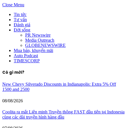
Close Menu
Tin tức
Tư vấn
Đánh giá
Đời sống
PR Newswire
Media Outreach
GLOBENEWSWIRE
Mua bán, khuyến mãi
Auto Podcast
TIMESCORP
Có gì mới?
New Chevy Silverado Discounts in Indianapolis: Extra 5% Off
1500 and 2500
08/08/2026
Coolita ra mắt Liên minh Truyền thông FAST đầu tiên tại Indonesia
cùng các đài truyền hình hàng đầu