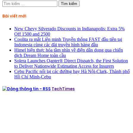
Tìm
kiếm
cho:
Bài viết mới
New Chevy Silverado Discounts in Indianapolis: Extra 5%
Off 1500 and 2500
Coolita ra mắt Liên minh Truyền thông FAST đầu tiên tại
Indonesia cùng các đài truyền hình hàng đầu
Himel hiện thực hóa tầm nhìn về điện dân dụng qua chiến
dịch Dream Home toàn cầu
Solera Launches Qapter® Direct Dispatch, the First Solution
to Deliver Nationwide Estimating Access for Insurers
Cebu Pacific nối lại các đường bay Hà Nội-Clark, Thành phố
Hồ Chí Minh-Cebu
TechTimes