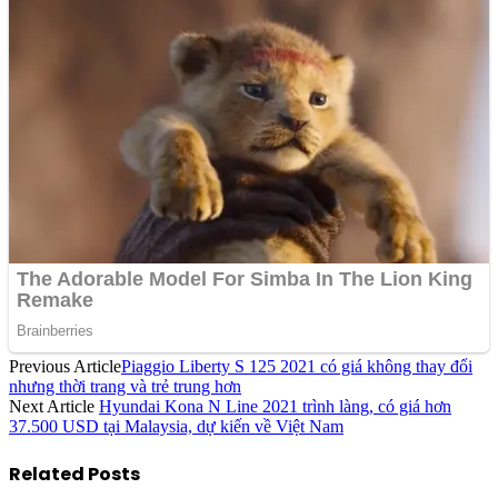
Previous Article
Piaggio Liberty S 125 2021 có giá không thay đổi
nhưng thời trang và trẻ trung hơn
Next Article
Hyundai Kona N Line 2021 trình làng, có giá hơn
37.500 USD tại Malaysia, dự kiến về Việt Nam
Related
Posts