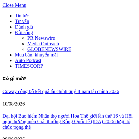
Close Menu
Tin tức
Tư vấn
Đánh giá
Đời sống
PR Newswire
Media Outreach
GLOBENEWSWIRE
Mua bán, khuyến mãi
Auto Podcast
TIMESCORP
Có gì mới?
Coway công bố kết quả tài chính quý II năm tài chính 2026
10/08/2026
Đại hội Bảo hiểm Nhân thọ người Hoa Thế giới lần thứ 16 và Hội
nghị thường niên Giải thưởng Rồng Quốc tế (IDA) 2026 được tổ
chức trọng thể