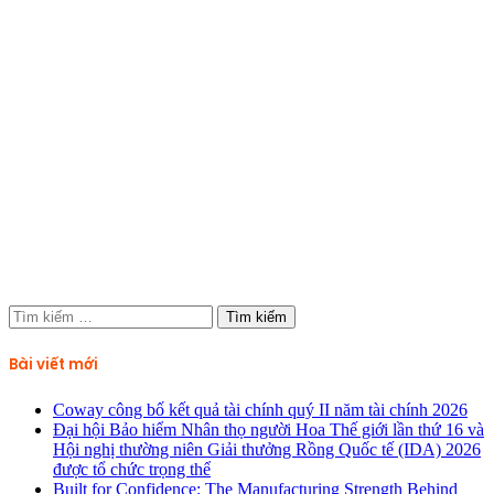
Tìm
kiếm
cho:
Bài viết mới
Coway công bố kết quả tài chính quý II năm tài chính 2026
Đại hội Bảo hiểm Nhân thọ người Hoa Thế giới lần thứ 16 và
Hội nghị thường niên Giải thưởng Rồng Quốc tế (IDA) 2026
được tổ chức trọng thể
Built for Confidence: The Manufacturing Strength Behind