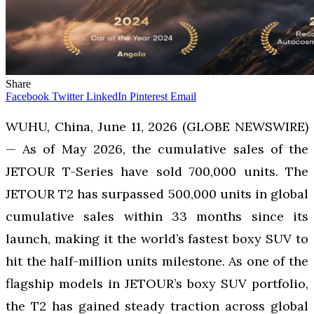
Share
Facebook
Twitter
LinkedIn
Pinterest
Email
WUHU, China, June 11, 2026 (GLOBE NEWSWIRE)
— As of May 2026, the cumulative sales of the
JETOUR T-Series have sold 700,000 units. The
JETOUR T2 has surpassed 500,000 units in global
cumulative sales within 33 months since its
launch, making it the world’s fastest boxy SUV to
hit the half-million units milestone. As one of the
flagship models in JETOUR’s boxy SUV portfolio,
the T2 has gained steady traction across global