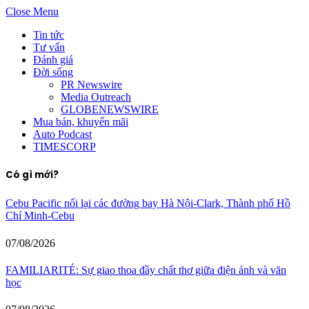
Close Menu
Tin tức
Tư vấn
Đánh giá
Đời sống
PR Newswire
Media Outreach
GLOBENEWSWIRE
Mua bán, khuyến mãi
Auto Podcast
TIMESCORP
Có gì mới?
Cebu Pacific nối lại các đường bay Hà Nội-Clark, Thành phố Hồ
Chí Minh-Cebu
07/08/2026
FAMILIARITÉ: Sự giao thoa đầy chất thơ giữa điện ảnh và văn
học