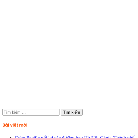
Tìm
kiếm
cho:
Bài viết mới
Cebu Pacific nối lại các đường bay Hà Nội-Clark, Thành phố