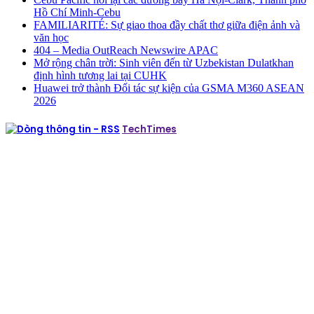
Hồ Chí Minh-Cebu
FAMILIARITÉ: Sự giao thoa đầy chất thơ giữa điện ảnh và
văn học
404 – Media OutReach Newswire APAC
Mở rộng chân trời: Sinh viên đến từ Uzbekistan Dulatkhan
định hình tương lai tại CUHK
Huawei trở thành Đối tác sự kiện của GSMA M360 ASEAN
2026
TechTimes