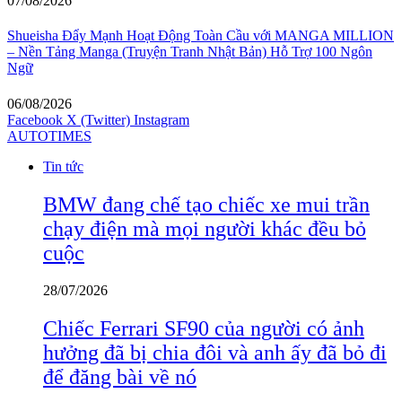
07/08/2026
Shueisha Đẩy Mạnh Hoạt Động Toàn Cầu với MANGA MILLION
– Nền Tảng Manga (Truyện Tranh Nhật Bản) Hỗ Trợ 100 Ngôn
Ngữ
06/08/2026
Facebook
X (Twitter)
Instagram
AUTOTIMES
Tin tức
BMW đang chế tạo chiếc xe mui trần
chạy điện mà mọi người khác đều bỏ
cuộc
28/07/2026
Chiếc Ferrari SF90 của người có ảnh
hưởng đã bị chia đôi và anh ấy đã bỏ đi
để đăng bài về nó