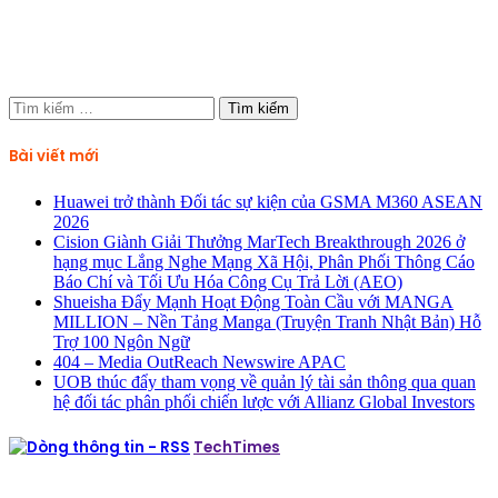
Tìm
kiếm
cho:
Bài viết mới
Huawei trở thành Đối tác sự kiện của GSMA M360 ASEAN
2026
Cision Giành Giải Thưởng MarTech Breakthrough 2026 ở
hạng mục Lắng Nghe Mạng Xã Hội, Phân Phối Thông Cáo
Báo Chí và Tối Ưu Hóa Công Cụ Trả Lời (AEO)
Shueisha Đẩy Mạnh Hoạt Động Toàn Cầu với MANGA
MILLION – Nền Tảng Manga (Truyện Tranh Nhật Bản) Hỗ
Trợ 100 Ngôn Ngữ
404 – Media OutReach Newswire APAC
UOB thúc đẩy tham vọng về quản lý tài sản thông qua quan
hệ đối tác phân phối chiến lược với Allianz Global Investors
TechTimes