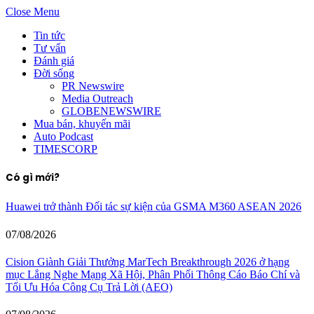
Close Menu
Tin tức
Tư vấn
Đánh giá
Đời sống
PR Newswire
Media Outreach
GLOBENEWSWIRE
Mua bán, khuyến mãi
Auto Podcast
TIMESCORP
Có gì mới?
Huawei trở thành Đối tác sự kiện của GSMA M360 ASEAN 2026
07/08/2026
Cision Giành Giải Thưởng MarTech Breakthrough 2026 ở hạng
mục Lắng Nghe Mạng Xã Hội, Phân Phối Thông Cáo Báo Chí và
Tối Ưu Hóa Công Cụ Trả Lời (AEO)