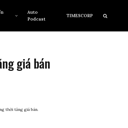
ến
Auto
TIMESCORP
Podcast
ăng giá bán