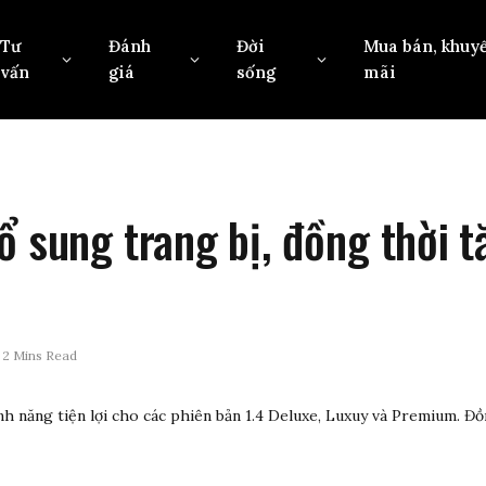
Tư
Đánh
Đời
Mua bán, khuy
vấn
giá
sống
mãi
ổ sung trang bị, đồng thời t
2 Mins Read