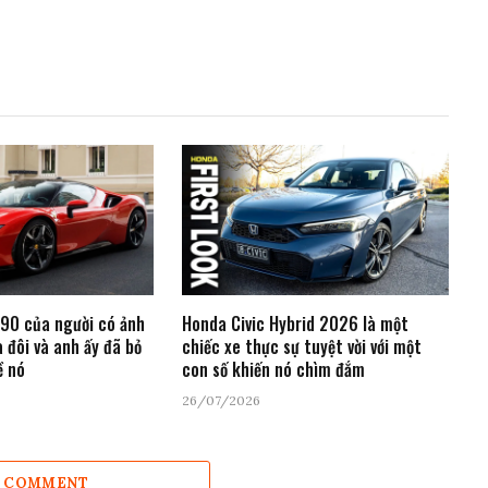
F90 của người có ảnh
Honda Civic Hybrid 2026 là một
 đôi và anh ấy đã bỏ
chiếc xe thực sự tuyệt vời với một
ề nó
con số khiến nó chìm đắm
26/07/2026
A COMMENT