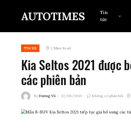
AUTOTIMES
Tin
tức
TIN XE
2 Mins Read
Kia Seltos 2021 được b
các phiên bản
By
Dương Vũ
22/08/2021
Không có phản hồi