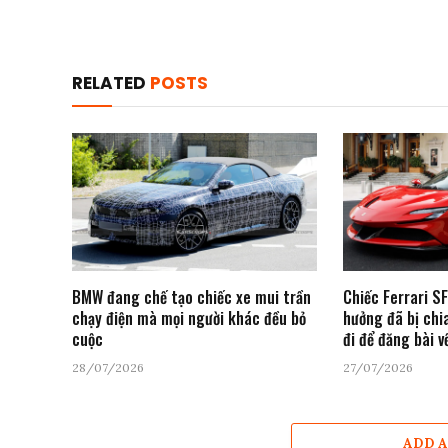
RELATED
POSTS
BMW đang chế tạo chiếc xe mui trần
Chiếc Ferrari S
chạy điện mà mọi người khác đều bỏ
hưởng đã bị chia
cuộc
đi để đăng bài v
28/07/2026
27/07/2026
ADD 