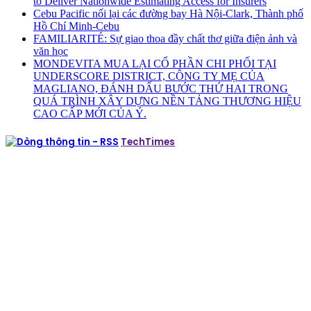
to Deliver Nationwide Estimating Access for Insurers
Cebu Pacific nối lại các đường bay Hà Nội-Clark, Thành phố
Hồ Chí Minh-Cebu
FAMILIARITÉ: Sự giao thoa đầy chất thơ giữa điện ảnh và
văn học
MONDEVITA MUA LẠI CỔ PHẦN CHI PHỐI TẠI
UNDERSCORE DISTRICT, CÔNG TY MẸ CỦA
MAGLIANO, ĐÁNH DẤU BƯỚC THỨ HAI TRONG
QUÁ TRÌNH XÂY DỰNG NỀN TẢNG THƯƠNG HIỆU
CAO CẤP MỚI CỦA Ý.
TechTimes