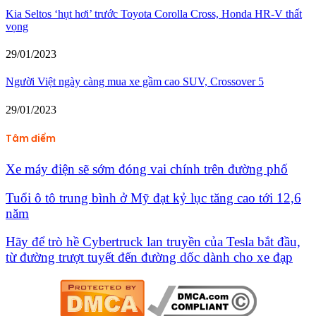
Kia Seltos ‘hụt hơi’ trước Toyota Corolla Cross, Honda HR-V thất
vọng
29/01/2023
Người Việt ngày càng mua xe gầm cao SUV, Crossover 5
29/01/2023
Tâm điểm
Xe máy điện sẽ sớm đóng vai chính trên đường phố
Tuổi ô tô trung bình ở Mỹ đạt kỷ lục tăng cao tới 12,6
năm
Hãy để trò hề Cybertruck lan truyền của Tesla bắt đầu,
từ đường trượt tuyết đến đường dốc dành cho xe đạp