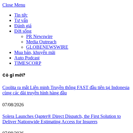
Close Menu
Tin tức
Tư vấn
Đánh giá
Đời sống
PR Newswire
Media Outreach
GLOBENEWSWIRE
Mua bán, khuyến mãi
Auto Podcast
TIMESCORP
Có gì mới?
Coolita ra mắt Liên minh Truyền thông FAST đầu tiên tại Indonesia
cùng các đài truyền hình hàng đầu
07/08/2026
Solera Launches Qapter® Direct Dispatch, the First Solution to
Deliver Nationwide Estimating Access for Insurers