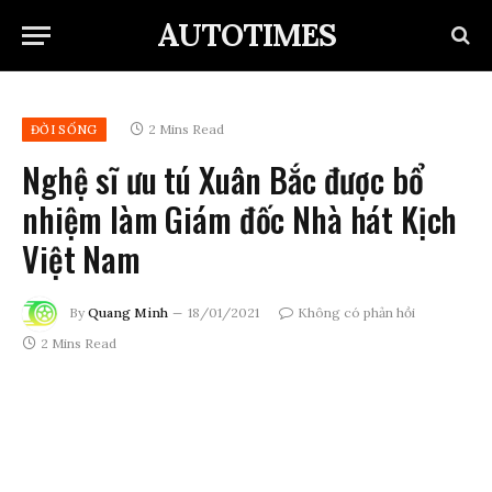
AUTOTIMES
2 Mins Read
ĐỜI SỐNG
Nghệ sĩ ưu tú Xuân Bắc được bổ
nhiệm làm Giám đốc Nhà hát Kịch
Việt Nam
By
Quang Minh
18/01/2021
Không có phản hồi
2 Mins Read