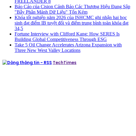
FREELANDER 8
Báo Cáo của Cision Cảnh Báo Các Thương Hiệu Đang Sập
"Bẫy Phân Mảnh Dữ Liệu" Tốn Kém
Khóa tốt nghiệp năm 2026 của ISHCMC ghi nhận hai học
sinh đạt điểm IB tuyệt đối và điểm trung bình toàn khóa đạt
34,5
Fortune Interview with Clifford Kang: How SERES Is
Building Global Competitiveness Through ESG
Take 5 Oil Change Accelerates Arizona Expansion with
Three New West Valley Locations
TechTimes