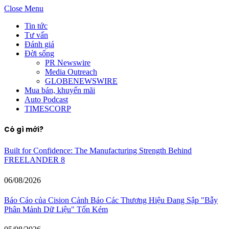
Close Menu
Tin tức
Tư vấn
Đánh giá
Đời sống
PR Newswire
Media Outreach
GLOBENEWSWIRE
Mua bán, khuyến mãi
Auto Podcast
TIMESCORP
Có gì mới?
Built for Confidence: The Manufacturing Strength Behind
FREELANDER 8
06/08/2026
Báo Cáo của Cision Cảnh Báo Các Thương Hiệu Đang Sập "Bẫy
Phân Mảnh Dữ Liệu" Tốn Kém