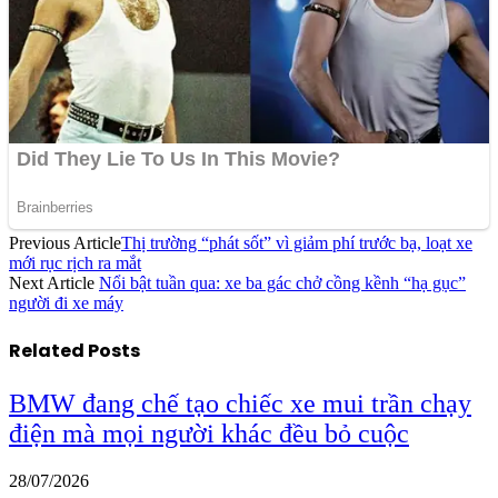
Previous Article
Thị trường “phát sốt” vì giảm phí trước bạ, loạt xe
mới rục rịch ra mắt
Next Article
Nổi bật tuần qua: xe ba gác chở cồng kềnh “hạ gục”
người đi xe máy
Related
Posts
BMW đang chế tạo chiếc xe mui trần chạy
điện mà mọi người khác đều bỏ cuộc
28/07/2026