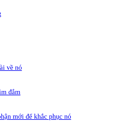
g
ài về nó
hìm đắm
 phận mới để khắc phục nó