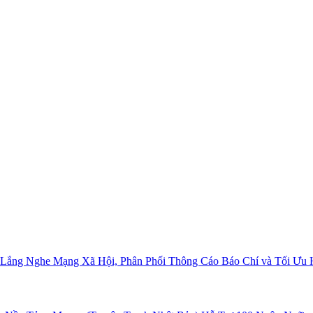
c Lắng Nghe Mạng Xã Hội, Phân Phối Thông Cáo Báo Chí và Tối Ưu