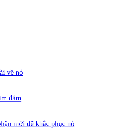
ài về nó
hìm đắm
 phận mới để khắc phục nó