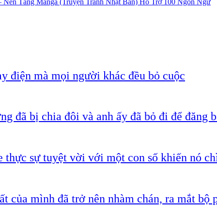
Nền Tảng Manga (Truyện Tranh Nhật Bản) Hỗ Trợ 100 Ngôn Ngữ
ạy điện mà mọi người khác đều bỏ cuộc
g đã bị chia đôi và anh ấy đã bỏ đi để đăng b
 thực sự tuyệt vời với một con số khiến nó c
ất của mình đã trở nên nhàm chán, ra mắt bộ