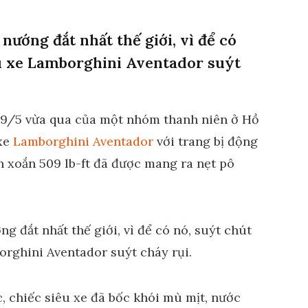
 nướng đắt nhất thế giới, vì để có
êu xe Lamborghini Aventador suýt
 29/5 vừa qua của một nhóm thanh niên ở Hồ
 xe
Lamborghini Aventador
với trang bị động
 xoắn 509 lb-ft đã được mang ra nẹt pô
c, chiếc siêu xe đã bốc khói mù mịt, nước