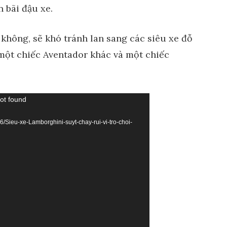
 bãi đậu xe.
không, sẽ khó tránh lan sang các siêu xe đỗ
y một chiếc Aventador khác và một chiếc
not found
06/Sieu-xe-Lamborghini-suyt-chay-rui-vi-tro-choi-