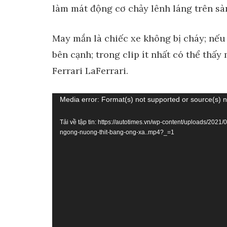
làm mát động cơ chảy lênh láng trên sàn
May mắn là chiếc xe không bị cháy; nếu 
bên cạnh; trong clip ít nhất có thể thấ
Ferrari LaFerrari.
Trình
Media error: Format(s) not supported or source(s) 
chơi
Tải về tập tin: https://autotimes.vn/wp-content/uploads/2021/
Video
ngong-nuong-thit-bang-ong-xa..mp4?_=1