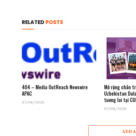
RELATED
POSTS
404 – Media OutReach Newswire
Mở rộng chân tr
APAC
Uzbekistan Dul
tương lai tại C
07/08/2026
07/08/2026
ADD 