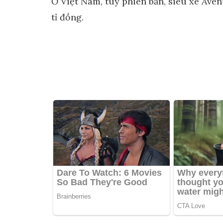
Ở Việt Nam, tùy phiên bản, siêu xe Ave
tỉ đồng.