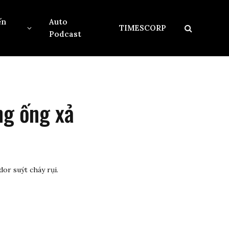
ến
Auto
TIMESCORP
Podcast
ng ống xả