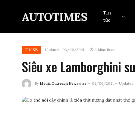
AUTOTIMES
Tin
tức
TIN XE
Updated:
03/06/2021
2 Mins Read
Siêu xe Lamborghini su
By
Media Outreach Newswire
02/06/2021
Updated: