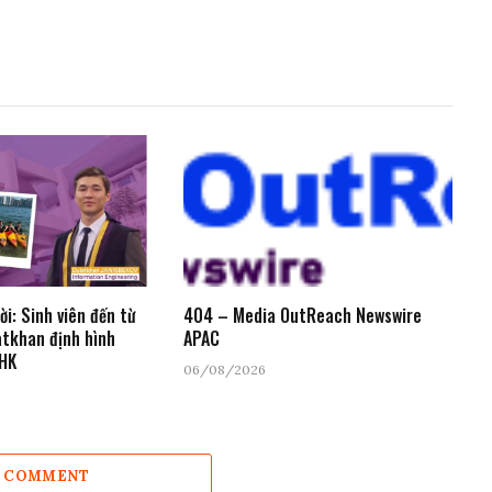
ời: Sinh viên đến từ
404 – Media OutReach Newswire
atkhan định hình
APAC
UHK
06/08/2026
A COMMENT