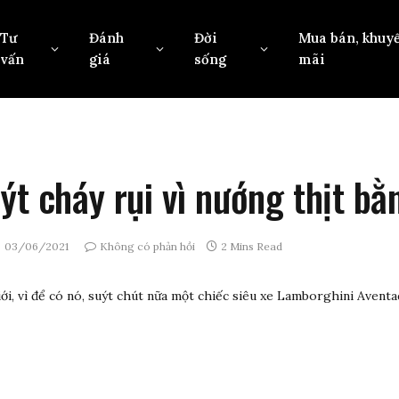
Tư
Đánh
Đời
Mua bán, khuy
vấn
giá
sống
mãi
ýt cháy rụi vì nướng thịt bằ
03/06/2021
Không có phản hồi
2 Mins Read