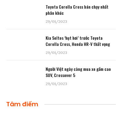
Toyota Corolla Cross bán chạy nhất
phân khúc
29/01/2023
Kia Seltos ‘hụt hơi’ trước Toyota
Corolla Cross, Honda HR-V thất vọng
29/01/2023
Người Việt ngày càng mua xe gầm cao
SUV, Crossover 5
29/01/2023
Tâm điểm