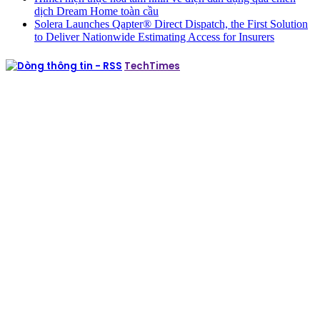
dịch Dream Home toàn cầu
Solera Launches Qapter® Direct Dispatch, the First Solution
to Deliver Nationwide Estimating Access for Insurers
TechTimes