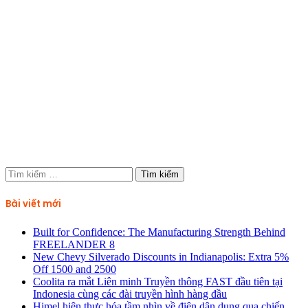
Tìm
kiếm
cho:
Bài viết mới
Built for Confidence: The Manufacturing Strength Behind
FREELANDER 8
New Chevy Silverado Discounts in Indianapolis: Extra 5%
Off 1500 and 2500
Coolita ra mắt Liên minh Truyền thông FAST đầu tiên tại
Indonesia cùng các đài truyền hình hàng đầu
Himel hiện thực hóa tầm nhìn về điện dân dụng qua chiến