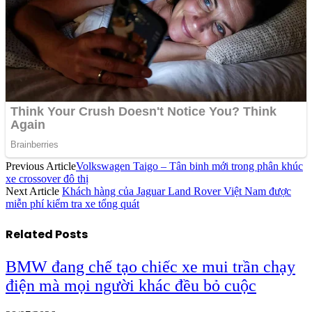
Previous Article
Volkswagen Taigo – Tân binh mới trong phân khúc
xe crossover đô thị
Next Article
Khách hàng của Jaguar Land Rover Việt Nam được
miễn phí kiểm tra xe tổng quát
Related
Posts
BMW đang chế tạo chiếc xe mui trần chạy
điện mà mọi người khác đều bỏ cuộc