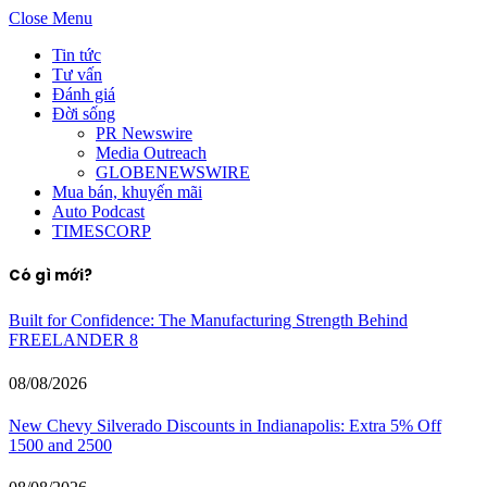
Close Menu
Tin tức
Tư vấn
Đánh giá
Đời sống
PR Newswire
Media Outreach
GLOBENEWSWIRE
Mua bán, khuyến mãi
Auto Podcast
TIMESCORP
Có gì mới?
Built for Confidence: The Manufacturing Strength Behind
FREELANDER 8
08/08/2026
New Chevy Silverado Discounts in Indianapolis: Extra 5% Off
1500 and 2500