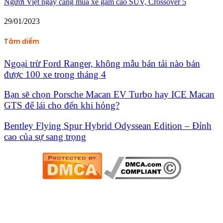
Người Việt ngày càng mua xe gầm cao SUV, Crossover 5
29/01/2023
Tâm điểm
Ngoại trừ Ford Ranger, không mẫu bán tải nào bán
được 100 xe trong tháng 4
Bạn sẽ chọn Porsche Macan EV Turbo hay ICE Macan
GTS để lái cho đến khi hỏng?
Bentley Flying Spur Hybrid Odyssean Edition – Đỉnh
cao của sự sang trọng