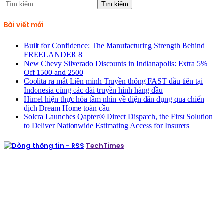
Tìm
kiếm
cho:
Bài viết mới
Built for Confidence: The Manufacturing Strength Behind
FREELANDER 8
New Chevy Silverado Discounts in Indianapolis: Extra 5%
Off 1500 and 2500
Coolita ra mắt Liên minh Truyền thông FAST đầu tiên tại
Indonesia cùng các đài truyền hình hàng đầu
Himel hiện thực hóa tầm nhìn về điện dân dụng qua chiến
dịch Dream Home toàn cầu
Solera Launches Qapter® Direct Dispatch, the First Solution
to Deliver Nationwide Estimating Access for Insurers
TechTimes