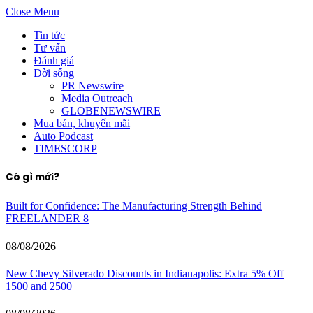
Close Menu
Tin tức
Tư vấn
Đánh giá
Đời sống
PR Newswire
Media Outreach
GLOBENEWSWIRE
Mua bán, khuyến mãi
Auto Podcast
TIMESCORP
Có gì mới?
Built for Confidence: The Manufacturing Strength Behind
FREELANDER 8
08/08/2026
New Chevy Silverado Discounts in Indianapolis: Extra 5% Off
1500 and 2500