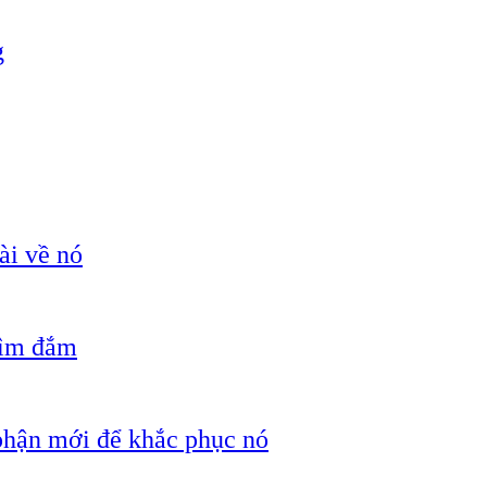
g
ài về nó
hìm đắm
 phận mới để khắc phục nó