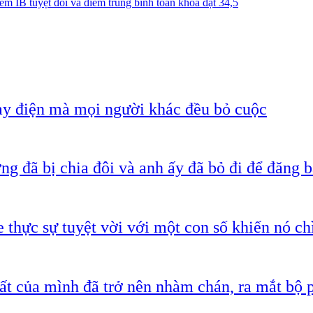
m IB tuyệt đối và điểm trung bình toàn khóa đạt 34,5
ạy điện mà mọi người khác đều bỏ cuộc
g đã bị chia đôi và anh ấy đã bỏ đi để đăng b
 thực sự tuyệt vời với một con số khiến nó c
ất của mình đã trở nên nhàm chán, ra mắt bộ