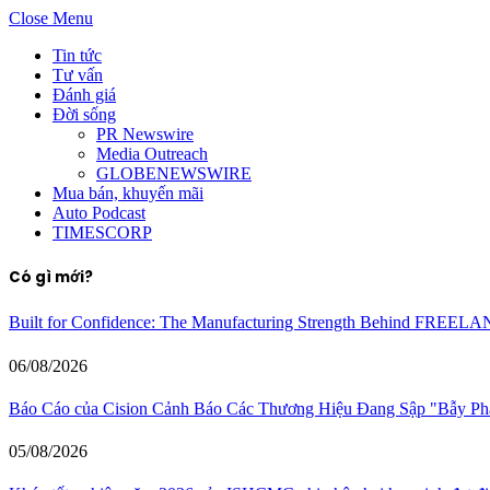
Close Menu
Tin tức
Tư vấn
Đánh giá
Đời sống
PR Newswire
Media Outreach
GLOBENEWSWIRE
Mua bán, khuyến mãi
Auto Podcast
TIMESCORP
Có gì mới?
Built for Confidence: The Manufacturing Strength Behind FREEL
06/08/2026
Báo Cáo của Cision Cảnh Báo Các Thương Hiệu Đang Sập "Bẫy P
05/08/2026