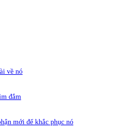
ài về nó
hìm đắm
 phận mới để khắc phục nó