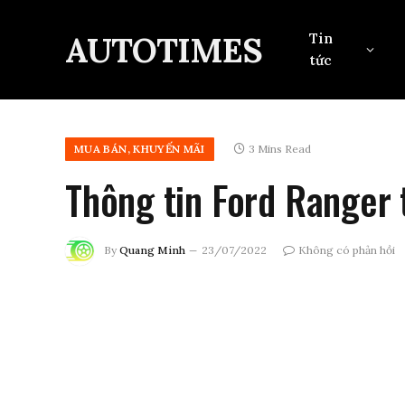
AUTOTIMES
Tin
tức
MUA BÁN, KHUYẾN MÃI
3 Mins Read
Thông tin Ford Ranger t
By
Quang Minh
23/07/2022
Không có phản hồi