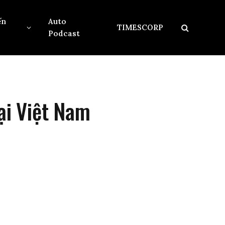
ến
Auto
TIMESCORP
Podcast
tại Việt Nam