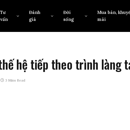
Tư
Đánh
Đời
Mua bán, khuy
vấn
giá
sống
mãi
hế hệ tiếp theo trình làng 
3 Mins Read