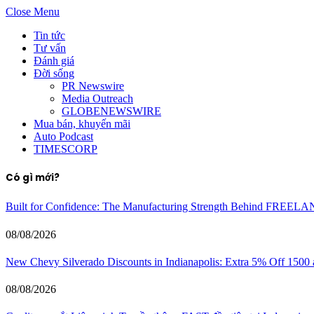
Close Menu
Tin tức
Tư vấn
Đánh giá
Đời sống
PR Newswire
Media Outreach
GLOBENEWSWIRE
Mua bán, khuyến mãi
Auto Podcast
TIMESCORP
Có gì mới?
Built for Confidence: The Manufacturing Strength Behind FREEL
08/08/2026
New Chevy Silverado Discounts in Indianapolis: Extra 5% Off 1500
08/08/2026