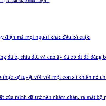
ùng các đài truyền hình hàng đầu
ạy điện mà mọi người khác đều bỏ cuộc
g đã bị chia đôi và anh ấy đã bỏ đi để đăng b
 thực sự tuyệt vời với một con số khiến nó c
ất của mình đã trở nên nhàm chán, ra mắt bộ