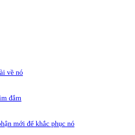
ài về nó
hìm đắm
 phận mới để khắc phục nó