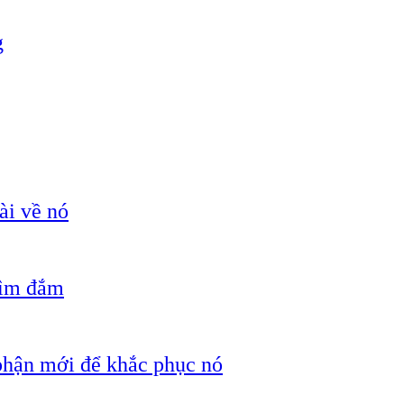
g
ài về nó
hìm đắm
 phận mới để khắc phục nó