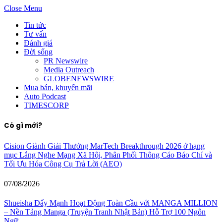
Close Menu
Tin tức
Tư vấn
Đánh giá
Đời sống
PR Newswire
Media Outreach
GLOBENEWSWIRE
Mua bán, khuyến mãi
Auto Podcast
TIMESCORP
Có gì mới?
Cision Giành Giải Thưởng MarTech Breakthrough 2026 ở hạng
mục Lắng Nghe Mạng Xã Hội, Phân Phối Thông Cáo Báo Chí và
Tối Ưu Hóa Công Cụ Trả Lời (AEO)
07/08/2026
Shueisha Đẩy Mạnh Hoạt Động Toàn Cầu với MANGA MILLION
– Nền Tảng Manga (Truyện Tranh Nhật Bản) Hỗ Trợ 100 Ngôn
Ngữ