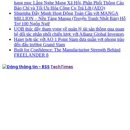
hạng mục Lắng Nghe Mạng Xã Hội, Phân Phối Thông Cáo
Báo Chí và Tối Ưu Hóa Công Cụ Trả Lời (AEO)
Shueisha Đẩy Mạnh Hoạt Động Toàn Cầu với MANGA
MILLION – Nền Tảng Manga (Truyện Tranh Nhật Bản) Hỗ
Trợ 100 Ngôn Ngữ
UOB thúc đẩy tham vọng về quản lý tài sản thông qua quan
hệ đối tác phân phối chiến lược với Allianz Global Investors
Haier hợp tác với AO 1 Point Slam đưa quần vợt phong trào
đến đấu trường Grand Slam
Built for Confidence: The Manufacturing Strength Behind
FREELANDER 8
TechTimes