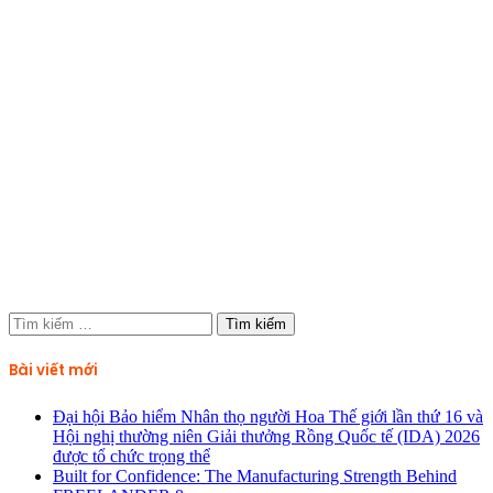
Tìm
kiếm
cho:
Bài viết mới
Đại hội Bảo hiểm Nhân thọ người Hoa Thế giới lần thứ 16 và
Hội nghị thường niên Giải thưởng Rồng Quốc tế (IDA) 2026
được tổ chức trọng thể
Built for Confidence: The Manufacturing Strength Behind