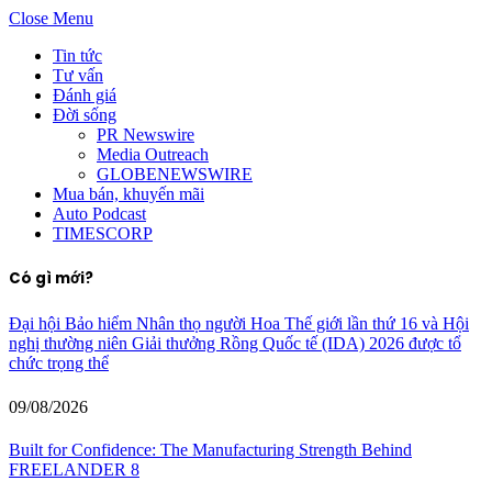
Close Menu
Tin tức
Tư vấn
Đánh giá
Đời sống
PR Newswire
Media Outreach
GLOBENEWSWIRE
Mua bán, khuyến mãi
Auto Podcast
TIMESCORP
Có gì mới?
Đại hội Bảo hiểm Nhân thọ người Hoa Thế giới lần thứ 16 và Hội
nghị thường niên Giải thưởng Rồng Quốc tế (IDA) 2026 được tổ
chức trọng thể
09/08/2026
Built for Confidence: The Manufacturing Strength Behind
FREELANDER 8