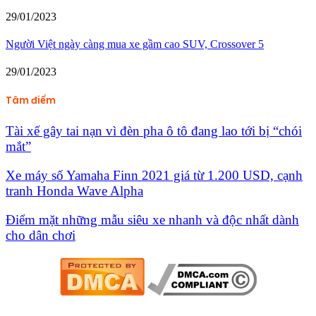
29/01/2023
Người Việt ngày càng mua xe gầm cao SUV, Crossover 5
29/01/2023
Tâm điểm
Tài xế gây tai nạn vì đèn pha ô tô đang lao tới bị “chói
mắt”
Xe máy số Yamaha Finn 2021 giá từ 1.200 USD, cạnh
tranh Honda Wave Alpha
Điểm mặt những mẫu siêu xe nhanh và độc nhất dành
cho dân chơi