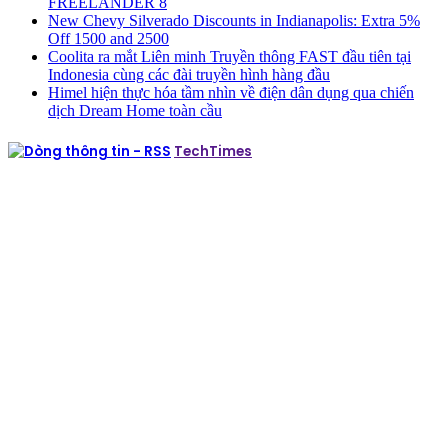
FREELANDER 8
New Chevy Silverado Discounts in Indianapolis: Extra 5%
Off 1500 and 2500
Coolita ra mắt Liên minh Truyền thông FAST đầu tiên tại
Indonesia cùng các đài truyền hình hàng đầu
Himel hiện thực hóa tầm nhìn về điện dân dụng qua chiến
dịch Dream Home toàn cầu
TechTimes