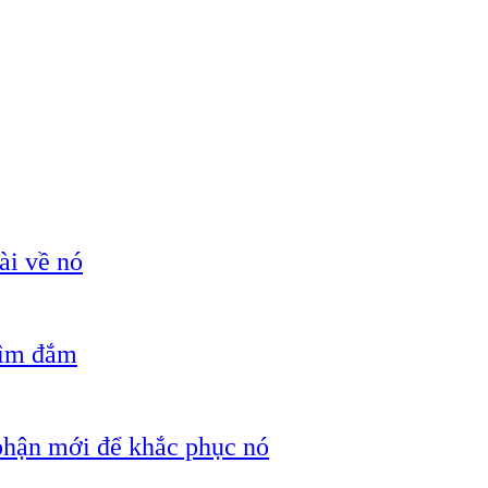
ài về nó
hìm đắm
 phận mới để khắc phục nó