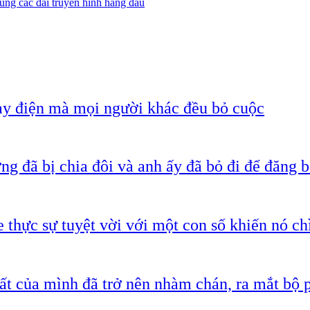
ùng các đài truyền hình hàng đầu
ạy điện mà mọi người khác đều bỏ cuộc
g đã bị chia đôi và anh ấy đã bỏ đi để đăng b
 thực sự tuyệt vời với một con số khiến nó c
ất của mình đã trở nên nhàm chán, ra mắt bộ