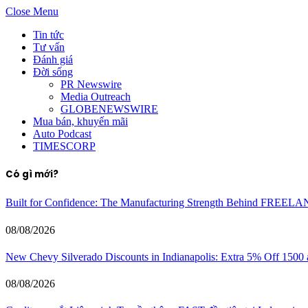
Close Menu
Tin tức
Tư vấn
Đánh giá
Đời sống
PR Newswire
Media Outreach
GLOBENEWSWIRE
Mua bán, khuyến mãi
Auto Podcast
TIMESCORP
Có gì mới?
Built for Confidence: The Manufacturing Strength Behind FREEL
08/08/2026
New Chevy Silverado Discounts in Indianapolis: Extra 5% Off 1500
08/08/2026