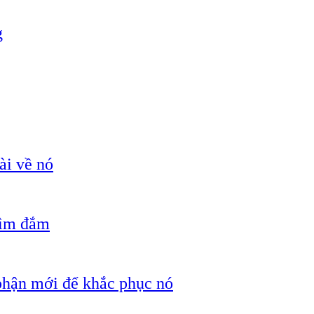
g
ài về nó
hìm đắm
 phận mới để khắc phục nó