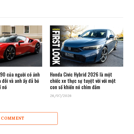
F90 của người có ảnh
Honda Civic Hybrid 2026 là một
 đôi và anh ấy đã bỏ
chiếc xe thực sự tuyệt vời với một
ề nó
con số khiến nó chìm đắm
26/07/2026
A COMMENT