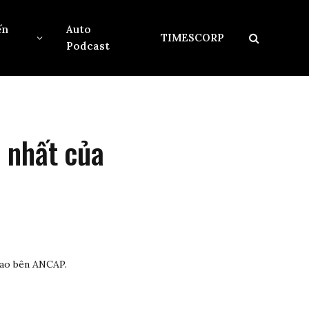
ến
Auto
TIMESCORP
Podcast
 nhất của