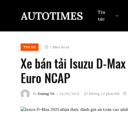
AUTOTIMES
Tin
tức
TIN XE
2 Mins Read
Xe bán tải Isuzu D-Max
Euro NCAP
By
Dương Vũ
24/01/2021
Không có phản hồi