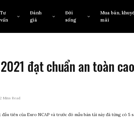
Tư
Đánh
Đời
Mua bán, khuy
vấn
giá
sống
mãi
 2021 đạt chuẩn an toàn cao
2 Mins Read