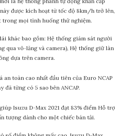
mới là hệ thống phanh tự động khẩn cấp
này được kích hoạt từ tốc độ 8km/h trở lên,
t trong mọi tình huống thử nghiệm.
 lái khác bao gồm: Hệ thống giám sát người
ông qua vô-lăng và camera), Hệ thống giữ làn
ông dựa trên camera.
ã giúp Isuzu D-Max 2021 đạt 83% điểm Hỗ trợ
 ấn tượng dành cho một chiếc bán tải.
 có số điểm không mấy cao, Isuzu D-Max