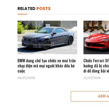
RELATED
POSTS
BMW đang chế tạo chiếc xe mui trần
Chiếc Ferrari S
chạy điện mà mọi người khác đều bỏ
hưởng đã bị chia
cuộc
đi để đăng bài v
28/07/2026
27/07/2026
ADD 