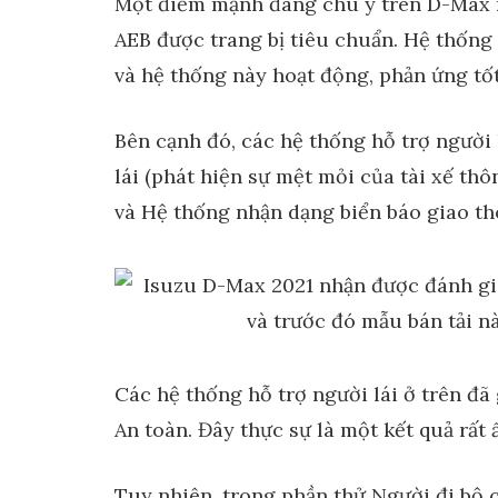
Một điểm mạnh đáng chú ý trên D-Max 
AEB được trang bị tiêu chuẩn. Hệ thống 
và hệ thống này hoạt động, phản ứng tố
Bên cạnh đó, các hệ thống hỗ trợ người
lái (phát hiện sự mệt mỏi của tài xế th
và Hệ thống nhận dạng biển báo giao th
Các hệ thống hỗ trợ người lái ở trên đ
An toàn. Đây thực sự là một kết quả rất
Tuy nhiên, trong phần thử Người đi bộ