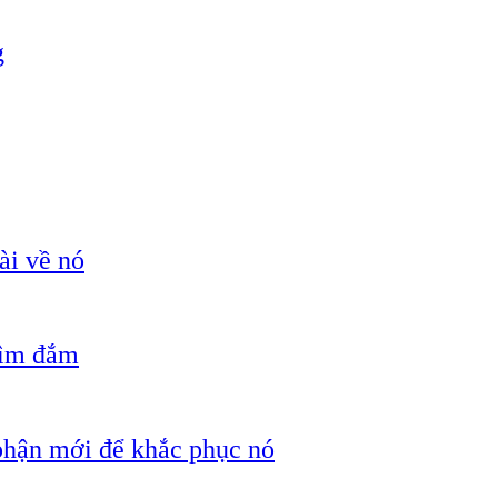
g
ài về nó
hìm đắm
 phận mới để khắc phục nó