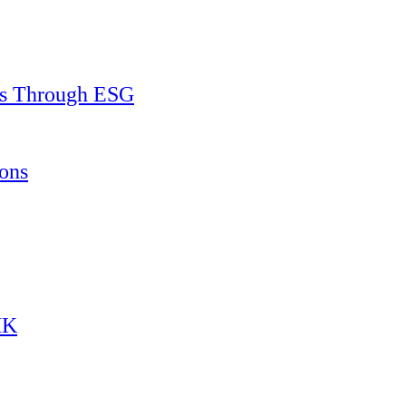
ss Through ESG
ons
HK