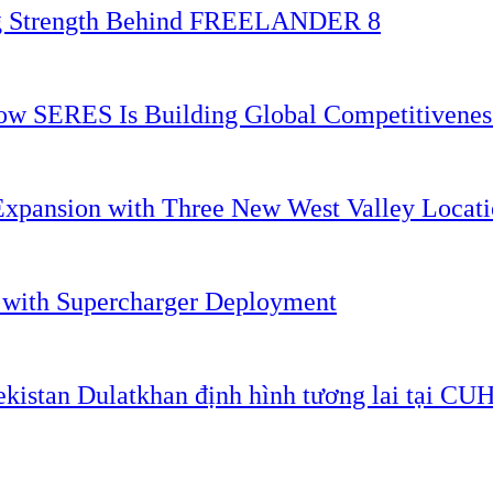
ing Strength Behind FREELANDER 8
 How SERES Is Building Global Competitivene
Expansion with Three New West Valley Locati
. with Supercharger Deployment
ekistan Dulatkhan định hình tương lai tại CU