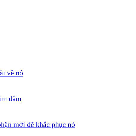
ài về nó
hìm đắm
 phận mới để khắc phục nó