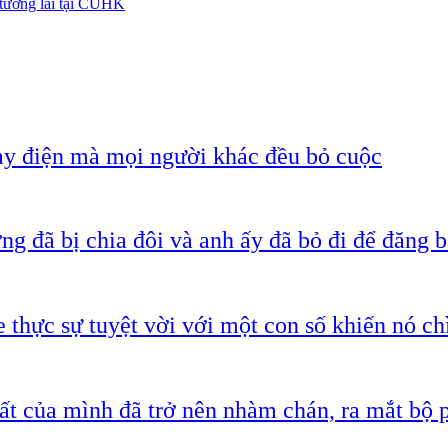
 tương lai tại CUHK
ạy điện mà mọi người khác đều bỏ cuộc
g đã bị chia đôi và anh ấy đã bỏ đi để đăng b
 thực sự tuyệt vời với một con số khiến nó c
ất của mình đã trở nên nhàm chán, ra mắt bộ