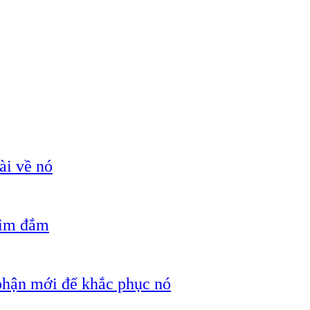
ài về nó
hìm đắm
 phận mới để khắc phục nó