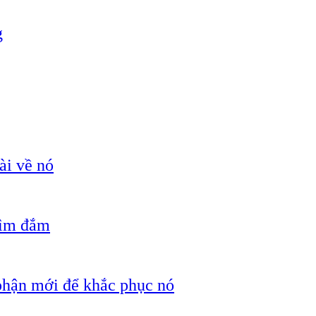
g
ài về nó
hìm đắm
 phận mới để khắc phục nó