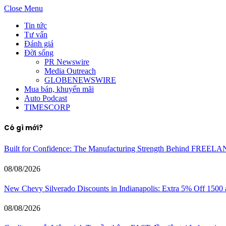
Close Menu
Tin tức
Tư vấn
Đánh giá
Đời sống
PR Newswire
Media Outreach
GLOBENEWSWIRE
Mua bán, khuyến mãi
Auto Podcast
TIMESCORP
Có gì mới?
Built for Confidence: The Manufacturing Strength Behind FREEL
08/08/2026
New Chevy Silverado Discounts in Indianapolis: Extra 5% Off 1500
08/08/2026