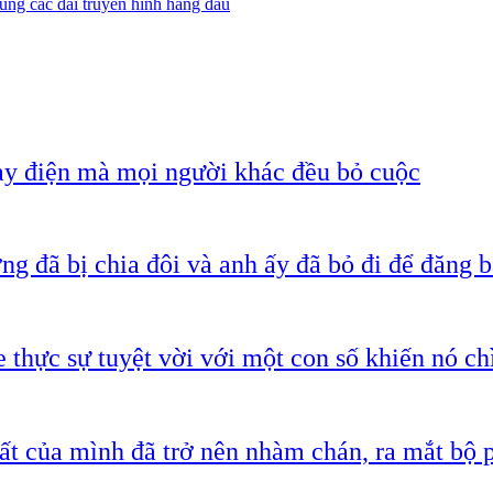
ùng các đài truyền hình hàng đầu
ạy điện mà mọi người khác đều bỏ cuộc
g đã bị chia đôi và anh ấy đã bỏ đi để đăng b
 thực sự tuyệt vời với một con số khiến nó c
ất của mình đã trở nên nhàm chán, ra mắt bộ