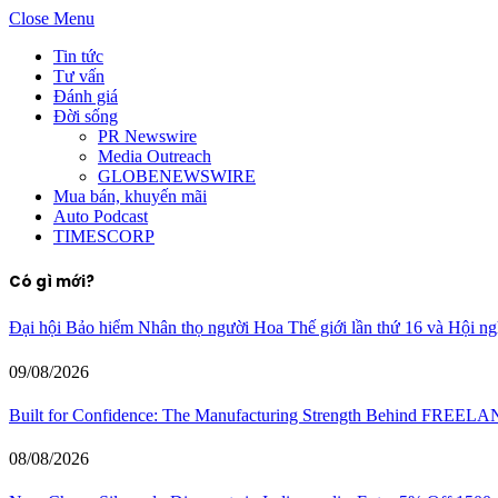
Close Menu
Tin tức
Tư vấn
Đánh giá
Đời sống
PR Newswire
Media Outreach
GLOBENEWSWIRE
Mua bán, khuyến mãi
Auto Podcast
TIMESCORP
Có gì mới?
Đại hội Bảo hiểm Nhân thọ người Hoa Thế giới lần thứ 16 và Hội ng
09/08/2026
Built for Confidence: The Manufacturing Strength Behind FREEL
08/08/2026