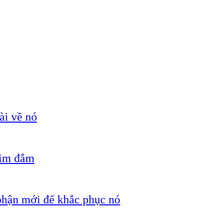
ài về nó
hìm đắm
 phận mới để khắc phục nó