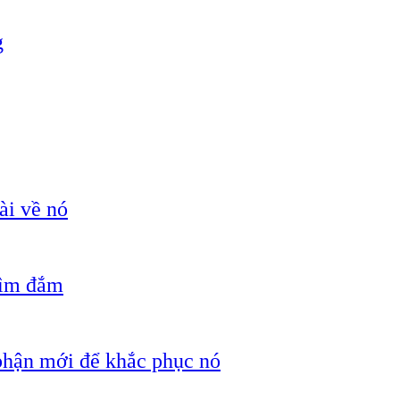
g
ài về nó
hìm đắm
 phận mới để khắc phục nó