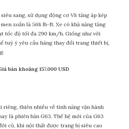
siêu sang, sử dụng động cơ V8 tăng áp kép
men xoắn là 568 lb-ft. Xe có khả năng tăng
ạt tốc độ tối đa 290 km/h. Giống như với
ể tuỳ ý yêu cầu hãng thay đổi trang thiết bị,
g.
iá bán khoảng 157.000 USD
 riêng, thiên nhiều về tính năng vận hành
n nay là phiên bản G63. Thế hệ mới của G63
ời cũ, khi nội thất được trang bị siêu cao