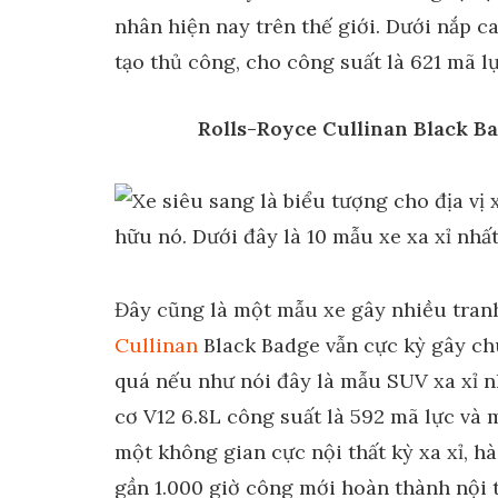
nhân hiện nay trên thế giới. Dưới nắp c
tạo thủ công, cho công suất là 621 mã l
Rolls-Royce Cullinan Black B
Đây cũng là một mẫu xe gây nhiều tranh
Cullinan
Black Badge vẫn cực kỳ gây chú
quá nếu như nói đây là mẫu SUV xa xỉ nh
cơ V12 6.8L công suất là 592 mã lực và 
một không gian cực nội thất kỳ xa xỉ, h
gần 1.000 giờ công mới hoàn thành nội t