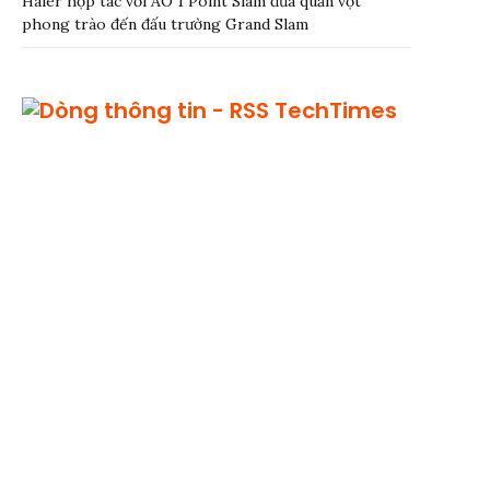
Haier hợp tác với AO 1 Point Slam đưa quần vợt
phong trào đến đấu trường Grand Slam
TechTimes