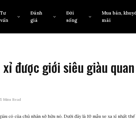
Tư
Đánh
Đời
Mua bán, khuy
vấn
giá
sống
mãi
xỉ được giới siêu giàu quan
5 Mins Read