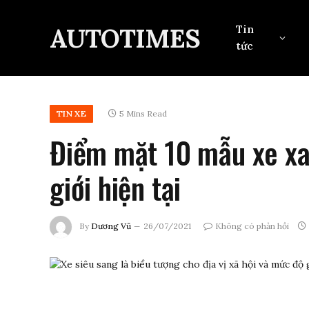
AUTOTIMES
Tin
tức
TIN XE
5 Mins Read
Điểm mặt 10 mẫu xe xa 
giới hiện tại
By
Dương Vũ
26/07/2021
Không có phản hồi