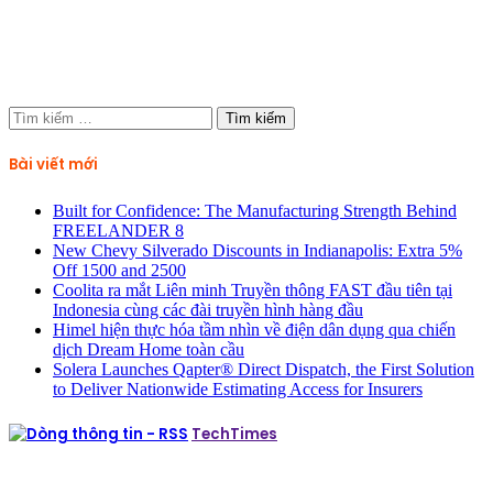
Tìm
kiếm
cho:
Bài viết mới
Built for Confidence: The Manufacturing Strength Behind
FREELANDER 8
New Chevy Silverado Discounts in Indianapolis: Extra 5%
Off 1500 and 2500
Coolita ra mắt Liên minh Truyền thông FAST đầu tiên tại
Indonesia cùng các đài truyền hình hàng đầu
Himel hiện thực hóa tầm nhìn về điện dân dụng qua chiến
dịch Dream Home toàn cầu
Solera Launches Qapter® Direct Dispatch, the First Solution
to Deliver Nationwide Estimating Access for Insurers
TechTimes