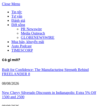
Close Menu
Tin tức
Tư vấn
Đánh giá
Đời sống
PR Newswire
Media Outreach
GLOBENEWSWIRE
Mua bán, khuyến mãi
Auto Podcast
TIMESCORP
Có gì mới?
Built for Confidence: The Manufacturing Strength Behind
FREELANDER 8
08/08/2026
New Chevy Silverado Discounts in Indianapolis: Extra 5% Off
1500 and 2500