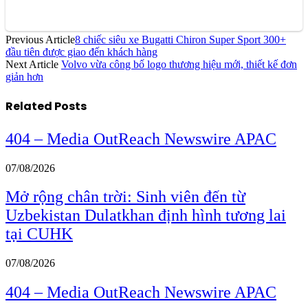
Previous Article
8 chiếc siêu xe Bugatti Chiron Super Sport 300+
đầu tiên được giao đến khách hàng
Next Article
Volvo vừa công bố logo thương hiệu mới, thiết kế đơn
giản hơn
Related
Posts
404 – Media OutReach Newswire APAC
07/08/2026
Mở rộng chân trời: Sinh viên đến từ
Uzbekistan Dulatkhan định hình tương lai
tại CUHK
07/08/2026
404 – Media OutReach Newswire APAC