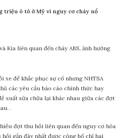
 triệu ô tô ở Mỹ vì nguy cơ cháy nổ
hồi xe để khắc phục sự cố nhưng NHTSA
thủ các yêu cầu báo cáo chính thức hay
 đề xuất sửa chữa lại khác nhau giữa các đợt
au. .
nhiều đợt thu hồi liên quan đến nguy cơ hỏa
 hồi gần đây nhất được công bố chỉ hai