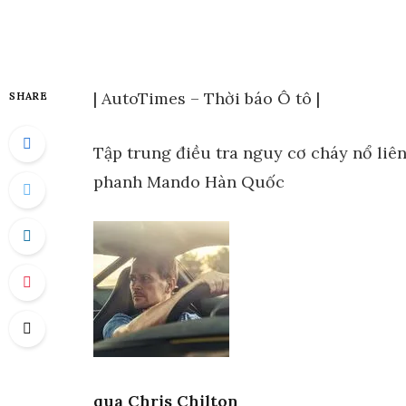
| AutoTimes – Thời báo Ô tô |
SHARE
Tập trung điều tra nguy cơ cháy nổ liê
phanh Mando Hàn Quốc
qua
Chris Chilton