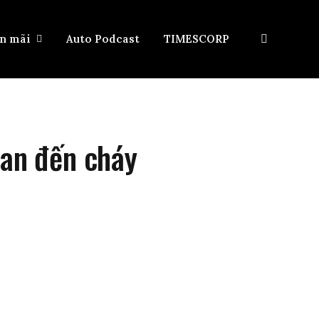
ến mãi
Auto Podcast
TIMESCORP
uan đến cháy