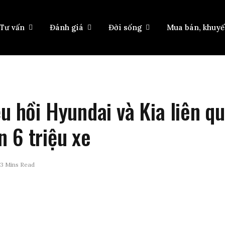
Tư vấn
Đánh giá
Đời sống
Mua bán, khuy
ệu hồi Hyundai và Kia liên q
 6 triệu xe
3 Mins Read