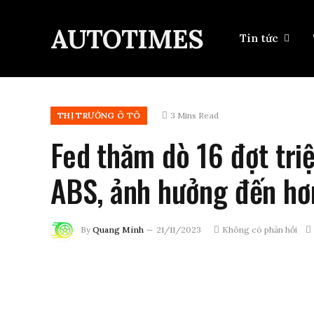
AUTOTIMES
Tin tức
THỊ TRƯỜNG Ô TÔ
3 Mins Read
Fed thăm dò 16 đợt tri
ABS, ảnh hưởng đến hơn
By
Quang Minh
21/11/2023
Không có phản hồi