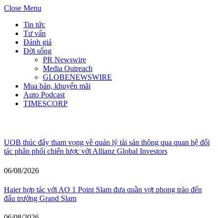
Close Menu
Tin tức
Tư vấn
Đánh giá
Đời sống
PR Newswire
Media Outreach
GLOBENEWSWIRE
Mua bán, khuyến mãi
Auto Podcast
TIMESCORP
Có gì mới?
UOB thúc đẩy tham vọng về quản lý tài sản thông qua quan hệ đối
tác phân phối chiến lược với Allianz Global Investors
06/08/2026
Haier hợp tác với AO 1 Point Slam đưa quần vợt phong trào đến
đấu trường Grand Slam