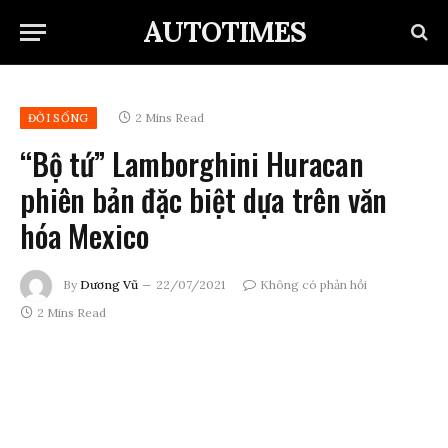
AUTOTIMES
2 Mins Read
ĐỜI SỐNG
“Bộ tứ” Lamborghini Huracan
phiên bản đặc biệt dựa trên văn
hóa Mexico
By
Dương Vũ
22/07/2021
Không có phản hồi
2 Mins Read