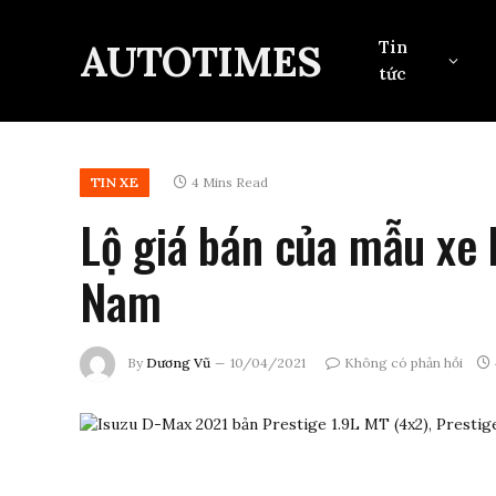
AUTOTIMES
Tin
tức
TIN XE
4 Mins Read
Lộ giá bán của mẫu xe 
Nam
By
Dương Vũ
10/04/2021
Không có phản hồi