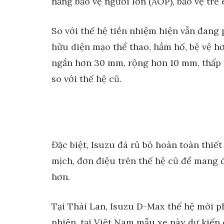
năng bảo vệ người lớn (AOP), bảo vệ trẻ
So với thế hệ tiền nhiệm hiện vẫn đang
hữu diện mạo thể thao, hầm hố, bệ vệ hơ
ngắn hơn 30 mm, rộng hơn 10 mm, thấp 
so với thế hệ cũ.
Đặc biệt, Isuzu đã rủ bỏ hoàn toàn thiế
mịch, đơn điệu trên thế hệ cũ để mang 
hơn.
Tại Thái Lan, Isuzu D-Max thế hệ mới ph
nhiên, tại Việt Nam mẫu xe này dự kiến 