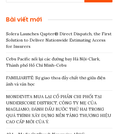
Bài viết mới
Solera Launches Qapter® Direct Dispatch, the First
Solution to Deliver Nationwide Estimating Access
for Insurers
Cebu Pacific nối lại các đường bay Hà Nội-Clark,
Thành phố Hồ Chí Minh-Cebu
FAMILIARITÉ: Sự giao thoa đầy chất thơ giữa điện
ảnh và văn học
MONDEVITA MUA LẠI CỔ PHẦN CHI PHỐI TẠI
UNDERSCORE DISTRICT, CÔNG TY MẸ CỦA
MAGLIANO, ĐÁNH DẤU BƯỚC THỨ HAI TRONG
QUÁ TRÌNH XÂY DỰNG NỀN TẢNG THƯƠNG HIỆU
CAO CẤP MỚI CỦA Ý.