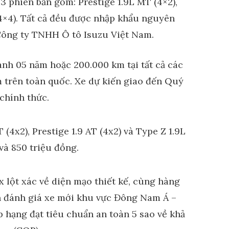
3 phiên bản gồm: Prestige 1.9L MT (4×2),
 (4×4). Tất cả đều được nhập khẩu nguyên
 Công ty TNHH Ô tô Isuzu Việt Nam.
nh 05 năm hoặc 200.000 km tại tất cả các
 trên toàn quốc. Xe dự kiến giao đến Quý
chính thức.
 lột xác về diện mạo thiết kế, cùng hàng
n đánh giá xe mới khu vực Đông Nam Á –
hạng đạt tiêu chuẩn an toàn 5 sao về khả