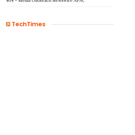
404 – Media OutReach Newswire APAC
TechTimes