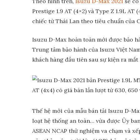
Theo hình trên,
Isuzu D-Max 2021
sẽ có 
Prestige 1.9 AT (4×2) và Type Z 1.9L AT
chiếc từ Thái Lan theo tiêu chuẩn của
Isuzu D-Max hoàn toàn mới được bảo hà
Trung tâm bảo hành của Isuzu Việt Nam
khách hàng đầu tiên sau sự kiện ra mắt 
Thế hệ mới của mẫu bán tải Isuzu D-Max
loạt hệ thống an toàn… vừa được Ủy ba
ASEAN NCAP thử nghiệm va chạm và xếp 