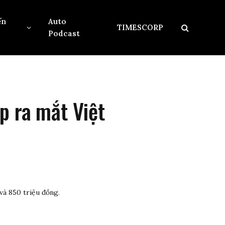
ến
Auto
TIMESCORP
Podcast
p ra mắt Việt