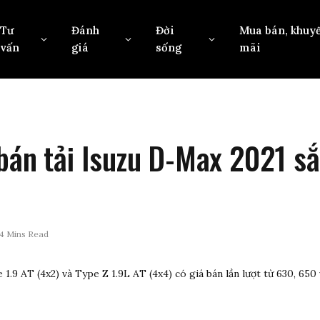
Tư
Đánh
Đời
Mua bán, khuy
vấn
giá
sống
mãi
bán tải Isuzu D-Max 2021 sắ
4 Mins Read