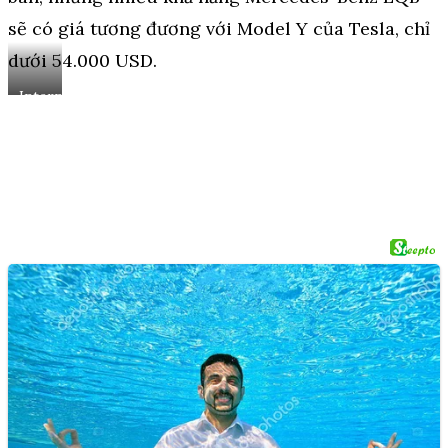
sẽ có giá tương đương với Model Y của Tesla, chỉ
dưới 54.000 USD.
Internationale
Automobil-
Ausstellung
München,
06.09.2021,
Guido
ten
Brink
/
SB-
Medien