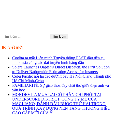
Tìm
kiếm
cho:
Bài viết mới
Coolita ra mắt Liên minh Truyền thông FAST đầu tiên tại
Indonesia cùng các đài truyền hình hàng đầu
Solera Launches Qapter® Direct Dispatch, the First Solution
to Deliver Nationwide Estimating Access for Insurers
Cebu Pacific nối lại các đường bay Hà Nội-Clark, Thành phố
Hồ Chí Minh-Cebu
FAMILIARITÉ: Sự giao thoa đầy chất thơ giữa điện ảnh và
văn học
MONDEVITA MUA LẠI CỔ PHẦN CHI PHỐI TẠI
UNDERSCORE DISTRICT, CÔNG TY MẸ CỦA
MAGLIANO, ĐÁNH DẤU BƯỚC THỨ HAI TRONG
QUÁ TRÌNH XÂY DỰNG NỀN TẢNG THƯƠNG HIỆU
CAO CẤP MỚI CỦA Ý.