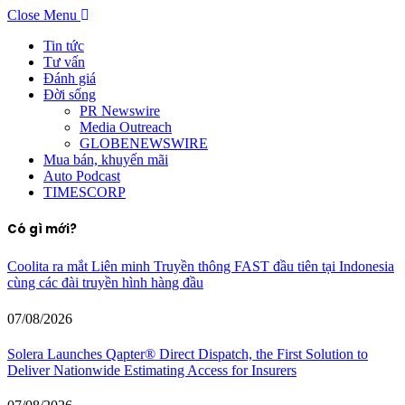
Close Menu
Tin tức
Tư vấn
Đánh giá
Đời sống
PR Newswire
Media Outreach
GLOBENEWSWIRE
Mua bán, khuyến mãi
Auto Podcast
TIMESCORP
Có gì mới?
Coolita ra mắt Liên minh Truyền thông FAST đầu tiên tại Indonesia
cùng các đài truyền hình hàng đầu
07/08/2026
Solera Launches Qapter® Direct Dispatch, the First Solution to
Deliver Nationwide Estimating Access for Insurers