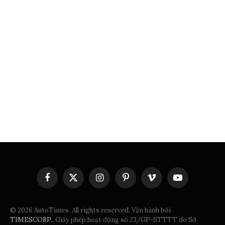
Facebook
X
Instagram
Pinterest
Vimeo
YouTube
(Twitter)
© 2026 AutoTimes. All rights reserved. Vận hành bởi
TIMESCORP.
. Giấy phép hoạt động số 23/GP-STTTT do Sở