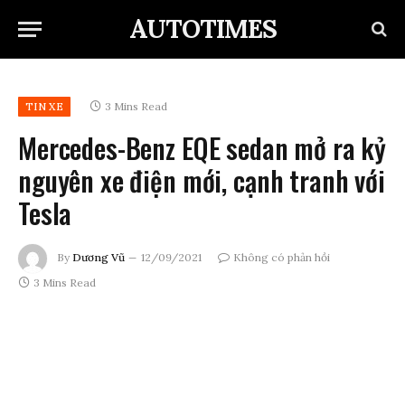
AUTOTIMES
3 Mins Read
TIN XE
Mercedes-Benz EQE sedan mở ra kỷ
nguyên xe điện mới, cạnh tranh với
Tesla
By
Dương Vũ
12/09/2021
Không có phản hồi
3 Mins Read