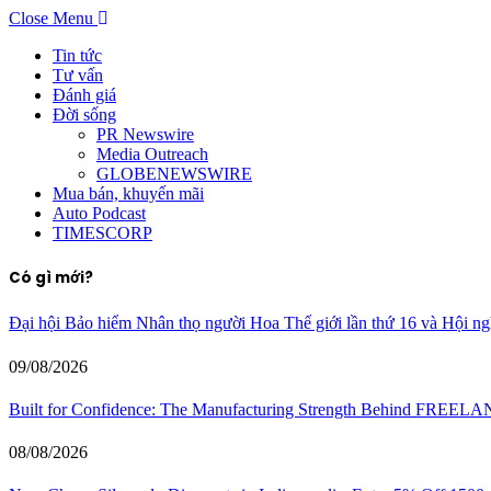
Close Menu
Tin tức
Tư vấn
Đánh giá
Đời sống
PR Newswire
Media Outreach
GLOBENEWSWIRE
Mua bán, khuyến mãi
Auto Podcast
TIMESCORP
Có gì mới?
Đại hội Bảo hiểm Nhân thọ người Hoa Thế giới lần thứ 16 và Hội ng
09/08/2026
Built for Confidence: The Manufacturing Strength Behind FREEL
08/08/2026