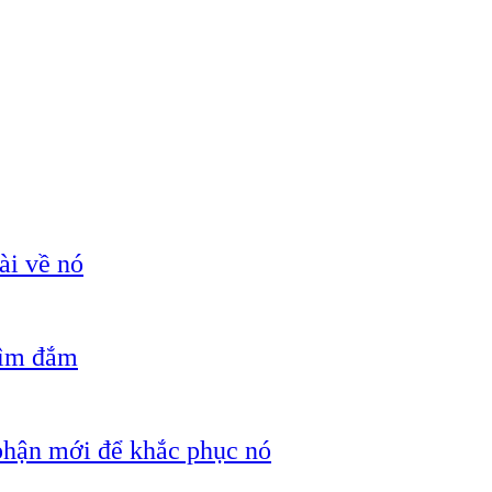
ài về nó
hìm đắm
 phận mới để khắc phục nó