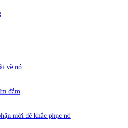
g
ài về nó
hìm đắm
 phận mới để khắc phục nó