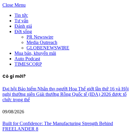
Close Menu
Tin tức
Tư vấn
Đánh giá
Đời sống
PR Newswire
Media Outreach
GLOBENEWSWIRE
Mua bán, khuyến mãi
Auto Podcast
TIMESCORP
Có gì mới?
Đại hội Bảo hiểm Nhân thọ người Hoa Thế giới lần thứ 16 và Hội
nghị thường niên Giải thưởng Rồng Quốc tế (IDA) 2026 được tổ
chức trọng thể
09/08/2026
Built for Confidence: The Manufacturing Strength Behind
FREELANDER 8