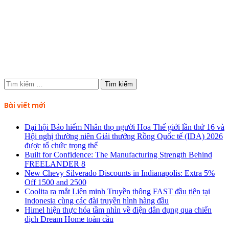
Tìm
kiếm
cho:
Bài viết mới
Đại hội Bảo hiểm Nhân thọ người Hoa Thế giới lần thứ 16 và
Hội nghị thường niên Giải thưởng Rồng Quốc tế (IDA) 2026
được tổ chức trọng thể
Built for Confidence: The Manufacturing Strength Behind
FREELANDER 8
New Chevy Silverado Discounts in Indianapolis: Extra 5%
Off 1500 and 2500
Coolita ra mắt Liên minh Truyền thông FAST đầu tiên tại
Indonesia cùng các đài truyền hình hàng đầu
Himel hiện thực hóa tầm nhìn về điện dân dụng qua chiến
dịch Dream Home toàn cầu