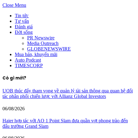
Close Menu
Tin tức
Tư vấn
Đánh giá
Đời sống
PR Newswire
Media Outreach
GLOBENEWSWIRE
Mua bán, khuyến mãi
Auto Podcast
TIMESCORP
Có gì mới?
UOB thúc đẩy tham vọng về quản lý tài sản thông qua quan hệ đối
tác phân phối chiến lược với Allianz Global Investors
06/08/2026
Haier hợp tác với AO 1 Point Slam đưa quần vợt phong trào đến
đấu trường Grand Slam