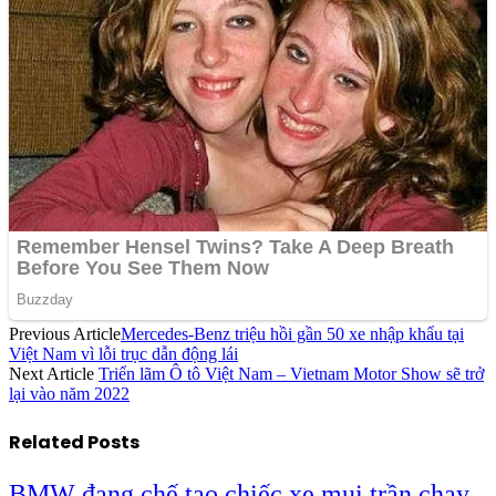
Previous Article
Mercedes-Benz triệu hồi gần 50 xe nhập khẩu tại
Việt Nam vì lỗi trục dẫn động lái
Next Article
Triển lãm Ô tô Việt Nam – Vietnam Motor Show sẽ trở
lại vào năm 2022
Related
Posts
BMW đang chế tạo chiếc xe mui trần chạy