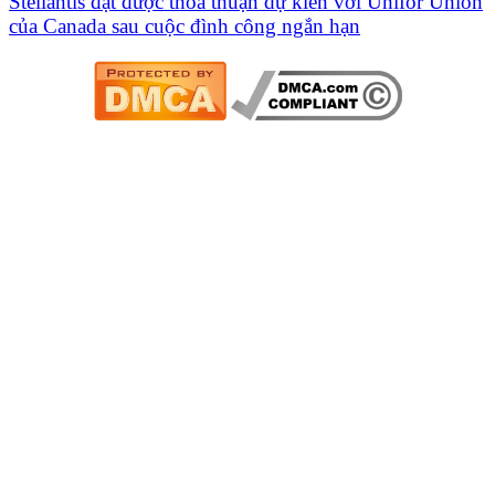
Stellantis đạt được thỏa thuận dự kiến ​​với Unifor Union
của Canada sau cuộc đình công ngắn hạn