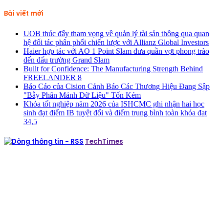
cho:
Bài viết mới
UOB thúc đẩy tham vọng về quản lý tài sản thông qua quan
hệ đối tác phân phối chiến lược với Allianz Global Investors
Haier hợp tác với AO 1 Point Slam đưa quần vợt phong trào
đến đấu trường Grand Slam
Built for Confidence: The Manufacturing Strength Behind
FREELANDER 8
Báo Cáo của Cision Cảnh Báo Các Thương Hiệu Đang Sập
"Bẫy Phân Mảnh Dữ Liệu" Tốn Kém
Khóa tốt nghiệp năm 2026 của ISHCMC ghi nhận hai học
sinh đạt điểm IB tuyệt đối và điểm trung bình toàn khóa đạt
34,5
TechTimes