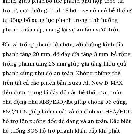
minh, giúp phân bổ lực phanh phù hợp theo tải
trọng, mặt đường. Tinh tế hơn, xe còn có hệ thống
tự động bổ sung lực phanh trong tình huống
phanh khẩn cấp, mang lại sự an tâm vượt trội.
Đĩa và trống phanh lớn hơn, với đường kính đĩa
phanh tăng 20 mm, độ dày đĩa tăng 3 mm, bề rộng
trống phanh tăng 23 mm giúp gia tăng hiệu quả
phanh cũng như độ an toàn. Không những thế,
trên tất cả các phiên bản Isuzu All New D-MAX
đều được trang bị đầy đủ các hệ thống an toàn
chủ động như ABS/EBD/BA giúp chống bó cứng,
ESC/TCS giúp kiểm soát và ổn định xe, HSA/HDC
hỗ trợ lên xuống dốc dễ dàng và an toàn. Đặc biệt
hệ thống BOS hỗ trợ phanh khẩn cấp khi phát