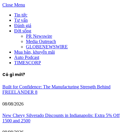
Close Menu
Tin tức
Tư vấn
Đánh giá
Đời sống
PR Newswire
Media Outreach
GLOBENEWSWIRE
Mua bán, khuyến mãi
Auto Podcast
TIMESCORP
Có gì mới?
Built for Confidence: The Manufacturing Strength Behind
FREELANDER 8
08/08/2026
New Chevy Silverado Discounts in Indianapolis: Extra 5% Off
1500 and 2500