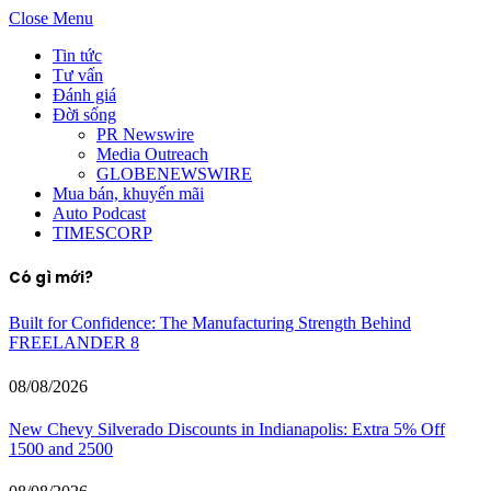
Close Menu
Tin tức
Tư vấn
Đánh giá
Đời sống
PR Newswire
Media Outreach
GLOBENEWSWIRE
Mua bán, khuyến mãi
Auto Podcast
TIMESCORP
Có gì mới?
Built for Confidence: The Manufacturing Strength Behind
FREELANDER 8
08/08/2026
New Chevy Silverado Discounts in Indianapolis: Extra 5% Off
1500 and 2500