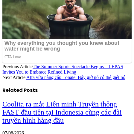
Previous Article
The Summer Sports Spectacle Begins – LEPAS
Invites You to Embrace Refined Living
Next Article
Alfa vừa nâng cấp Tonale. Bây giờ nó có thể giết nó
Related
Posts
Coolita ra mắt Liên minh Truyền thông
FAST đầu tiên tại Indonesia cùng các đài
truyền hình hàng đầu
07/08/2026