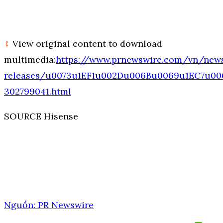
View original content to download
multimedia:
https://www.prnewswire.com/vn/new
releases/u0073u1EF1u002Du006Bu0069u1EC7u0
302799041.html
SOURCE Hisense
Nguồn: PR Newswire